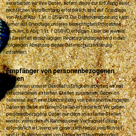
verarbeiten wir Ihre Daten, sofern diese zur Erfüllung einer
rechtlichen Verpflichtung erforderlich sind auf Grundlage
von Art. 6 Abs. 1 lit. c DSGVO. Die Datenverarbeitung kann
ferner auf Grundlage unseres berechtigten Interesses
nach Art. 6 Abs. 1 lit. f DSGVO erfolgen. Über die jeweils
im Einzelfall einschlägigen Rechtsgrundlagen wird in den
folgenden Absätzen dieser Datenschutzerklärung
informiert.
Empfänger von personenbezogenen
Daten
Im Rahmen unserer Geschäftstätigkeit arbeiten wir mit
verschiedenen externen Stellen zusammen. Dabei ist
teilweise auch eine Übermittlung von personenbezogenen
Daten an diese externen Stellen erforderlich. Wir geben
personenbezogene Daten nur dann an externe Stellen
weiter, wenn dies im Rahmen einer Vertragserfüllung
erforderlich ist, wenn wir gesetzlich hierzu verpflichtet
sind (z. B. Weitergabe von Daten an Steuerbehörden),