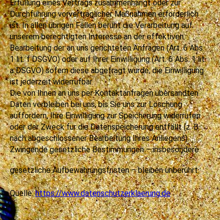
Erfüllung eines Vertrags zusammenhängt oder zur
Durchführung vorvertraglicher Maßnahmen erforderlich
ist. In allen übrigen Fällen beruht die Verarbeitung auf
unserem berechtigten Interesse an der effektiven
Bearbeitung der an uns gerichteten Anfragen (Art. 6 Abs.
1 lit. f DSGVO) oder auf Ihrer Einwilligung (Art. 6 Abs. 1 lit.
a DSGVO) sofern diese abgefragt wurde; die Einwilligung
ist jederzeit widerrufbar.
Die von Ihnen an uns per Kontaktanfragen übersandten
Daten verbleiben bei uns, bis Sie uns zur Löschung
auffordern, Ihre Einwilligung zur Speicherung widerrufen
oder der Zweck für die Datenspeicherung entfällt (z. B.
nach abgeschlossener Bearbeitung Ihres Anliegens).
Zwingende gesetzliche Bestimmungen – insbesondere
gesetzliche Aufbewahrungsfristen – bleiben unberührt.
Quelle:
https://www.datenschutzerklaerung.de