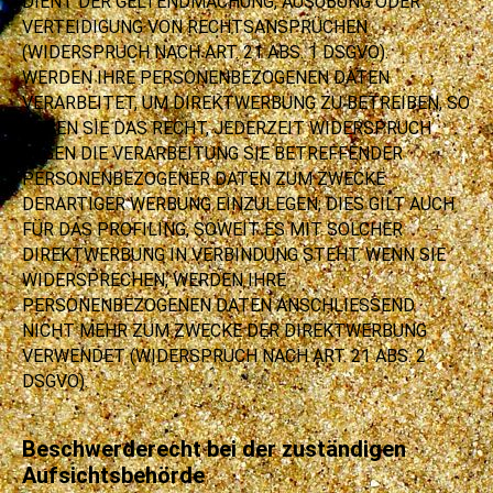
DIENT DER GELTENDMACHUNG, AUSÜBUNG ODER
VERTEIDIGUNG VON RECHTSANSPRÜCHEN
(WIDERSPRUCH NACH ART. 21 ABS. 1 DSGVO).
WERDEN IHRE PERSONENBEZOGENEN DATEN
VERARBEITET, UM DIREKTWERBUNG ZU BETREIBEN, SO
HABEN SIE DAS RECHT, JEDERZEIT WIDERSPRUCH
GEGEN DIE VERARBEITUNG SIE BETREFFENDER
PERSONENBEZOGENER DATEN ZUM ZWECKE
DERARTIGER WERBUNG EINZULEGEN; DIES GILT AUCH
FÜR DAS PROFILING, SOWEIT ES MIT SOLCHER
DIREKTWERBUNG IN VERBINDUNG STEHT. WENN SIE
WIDERSPRECHEN, WERDEN IHRE
PERSONENBEZOGENEN DATEN ANSCHLIESSEND
NICHT MEHR ZUM ZWECKE DER DIREKTWERBUNG
VERWENDET (WIDERSPRUCH NACH ART. 21 ABS. 2
DSGVO).
Beschwerderecht bei der zuständigen
Aufsichtsbehörde