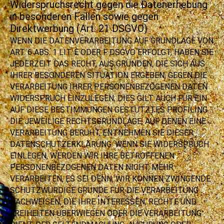
Widerspruchsrecht gegen die Datenerhebung
in besonderen Fällen sowie gegen
Direktwerbung (Art. 21 DSGVO)
WENN DIE DATENVERARBEITUNG AUF GRUNDLAGE VON
ART. 6 ABS. 1 LIT. E ODER F DSGVO ERFOLGT, HABEN SIE
JEDERZEIT DAS RECHT, AUS GRÜNDEN, DIE SICH AUS
IHRER BESONDEREN SITUATION ERGEBEN, GEGEN DIE
VERARBEITUNG IHRER PERSONENBEZOGENEN DATEN
WIDERSPRUCH EINZULEGEN; DIES GILT AUCH FÜR EIN
AUF DIESE BESTIMMUNGEN GESTÜTZTES PROFILING.
DIE JEWEILIGE RECHTSGRUNDLAGE, AUF DENEN EINE
VERARBEITUNG BERUHT, ENTNEHMEN SIE DIESER
DATENSCHUTZERKLÄRUNG. WENN SIE WIDERSPRUCH
EINLEGEN, WERDEN WIR IHRE BETROFFENEN
PERSONENBEZOGENEN DATEN NICHT MEHR
VERARBEITEN, ES SEI DENN, WIR KÖNNEN ZWINGENDE
SCHUTZWÜRDIGE GRÜNDE FÜR DIE VERARBEITUNG
NACHWEISEN, DIE IHRE INTERESSEN, RECHTE UND
FREIHEITEN ÜBERWIEGEN ODER DIE VERARBEITUNG