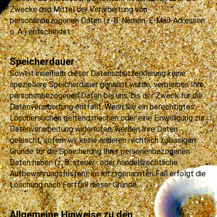
Zwecke und Mittel der Verarbeitung von
personenbezogenen Daten (z. B. Namen, E-Mail-Adressen
o. Ä.) entscheidet.
Speicherdauer
Soweit innerhalb dieser Datenschutzerklärung keine
speziellere Speicherdauer genannt wurde, verbleiben Ihre
personenbezogenen Daten bei uns, bis der Zweck für die
Datenverarbeitung entfällt. Wenn Sie ein berechtigtes
Löschersuchen geltend machen oder eine Einwilligung zur
Datenverarbeitung widerrufen, werden Ihre Daten
gelöscht, sofern wir keine anderen rechtlich zulässigen
Gründe für die Speicherung Ihrer personenbezogenen
Daten haben (z. B. steuer- oder handelsrechtliche
Aufbewahrungsfristen); im letztgenannten Fall erfolgt die
Löschung nach Fortfall dieser Gründe.
Allgemeine Hinweise zu den