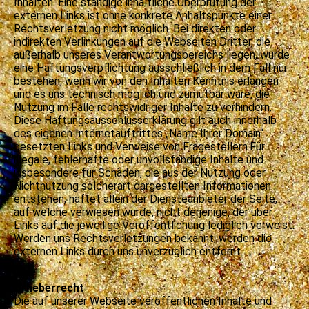
Inhalten. Eine ständige inhaltliche Überprüfung der
externen Links ist ohne konkrete Anhaltspunkte einer
Rechtsverletzung nicht möglich. Bei direkten oder
indirekten Verlinkungen auf die Webseiten Dritter, die
außerhalb unseres Verantwortungsbereichs liegen, würde
eine Haftungsverpflichtung ausschließlich in dem Fall nur
bestehen, wenn wir von den Inhalten Kenntnis erlangen
und es uns technisch möglich und zumutbar wäre, die
Nutzung im Falle rechtswidriger Inhalte zu verhindern.
Diese Haftungsausschlusserklärung gilt auch innerhalb
des eigenen Internetauftrittes „Name Ihrer Domain“
gesetzten Links und Verweise von Fragestellern.Für
illegale, fehlerhafte oder unvollständige Inhalte und
insbesondere für Schäden, die aus der Nutzung oder
Nichtnutzung solcherart dargestellten Informationen
entstehen, haftet allein der Diensteanbieter der Seite,
auf welche verwiesen wurde, nicht derjenige, der über
Links auf die jeweilige Veröffentlichung lediglich verweist.
Werden uns Rechtsverletzungen bekannt, werden die
externen Links durch uns unverzüglich entfernt.
Urheberrecht
Die auf unserer Webseite veröffentlichen Inhalte und