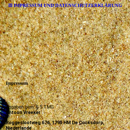
IMPRESSUM UND DATENSCHUTZERKLÄRUNG
Impressum
Angaben gem. § 5 TMG:
Antoon Vreeker
Roggeslootweg 676, 1795 HM De Cocksdorp,
Niederlande