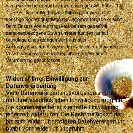
wenn wir ein berechtigtes Interesse nach Art. 6 Abs. 1 lit.
f DSGVO an der Weitergabe haben oder wenn eine
sonstige Rechtsgrundlage die Datenweitergabe erlaubt.
Beim Einsatz von Auftragsverarbeitern geben wir
personenbezogene Daten unserer Kunden nur auf
Grundlage eines gültigen Vertrags über
Auftragsverarbeitung weiter. Im Falle einer gemeinsamen
Verarbeitung wird ein Vertrag über gemeinsame
Verarbeitung geschlossen.
Widerruf Ihrer Einwilligung zur
Datenverarbeitung
Viele Datenverarbeitungsvorgänge sind nur
mit Ihrer ausdrücklichen Einwilligung möglich.
Sie können eine bereits erteilte Einwilligung
jederzeit widerrufen. Die Rechtmäßigkeit der
bis zum Widerruf erfolgten Datenverarbeitung
bleibt vom Widerruf unberührt.