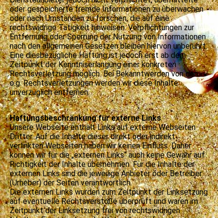
oder gespeicherte fremde Informationen zu überwachen
oder nach Umständen zu forschen, die auf eine
rechtswidrige Tätigkeit hinweisen. Verpflichtungen zur
Entfernung oder Sperrung der Nutzung von Informationen
nach den allgemeinen Gesetzen bleiben hiervon unberührt.
Eine diesbezügliche Haftung ist jedoch erst ab dem
Zeitpunkt der Kenntniserlangung einer konkreten
Rechtsverletzung möglich. Bei Bekanntwerden von den
o.g. Rechtsverletzungen werden wir diese Inhalte
unverzüglich entfernen.
Haftungsbeschränkung für externe Links
Unsere Webseite enthält Links auf externe Webseiten
Dritter. Auf die Inhalte dieser direkt oder indirekt
verlinkten Webseiten haben wir keinen Einfluss. Daher
können wir für die „externen Links“ auch keine Gewähr auf
Richtigkeit der Inhalte übernehmen. Für die Inhalte der
externen Links sind die jeweilige Anbieter oder Betreiber
(Urheber) der Seiten verantwortlich.
Die externen Links wurden zum Zeitpunkt der Linksetzung
auf eventuelle Rechtsverstöße überprüft und waren im
Zeitpunkt der Linksetzung frei von rechtswidrigen