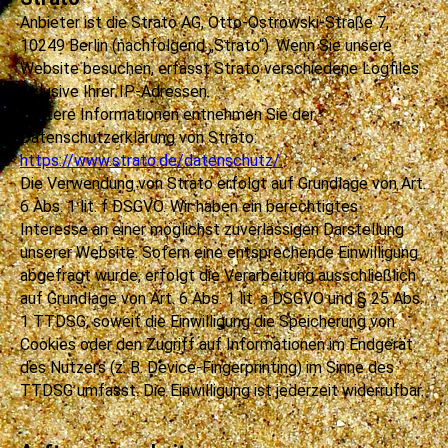
Anbieter ist die Strato AG, Otto-Ostrowski-Straße 7,
10249 Berlin (nachfolgend „Strato“). Wenn Sie unsere
Website besuchen, erfasst Strato verschiedene Logfiles
inklusive Ihrer IP-Adressen.
Weitere Informationen entnehmen Sie der
Datenschutzerklärung von Strato:
https://www.strato.de/datenschutz/.
Die Verwendung von Strato erfolgt auf Grundlage von Art.
6 Abs. 1 lit. f DSGVO. Wir haben ein berechtigtes
Interesse an einer möglichst zuverlässigen Darstellung
unserer Website. Sofern eine entsprechende Einwilligung
abgefragt wurde, erfolgt die Verarbeitung ausschließlich
auf Grundlage von Art. 6 Abs. 1 lit. a DSGVO und § 25 Abs.
1 TTDSG, soweit die Einwilligung die Speicherung von
Cookies oder den Zugriff auf Informationen im Endgerät
des Nutzers (z. B. Device-Fingerprinting) im Sinne des
TTDSG umfasst. Die Einwilligung ist jederzeit widerrufbar.