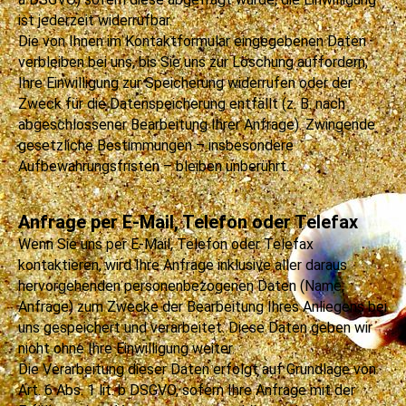
ist jederzeit widerrufbar.
Die von Ihnen im Kontaktformular eingegebenen Daten
verbleiben bei uns, bis Sie uns zur Löschung auffordern,
Ihre Einwilligung zur Speicherung widerrufen oder der
Zweck für die Datenspeicherung entfällt (z. B. nach
abgeschlossener Bearbeitung Ihrer Anfrage). Zwingende
gesetzliche Bestimmungen – insbesondere
Aufbewahrungsfristen – bleiben unberührt.
Anfrage per E-Mail, Telefon oder Telefax
Wenn Sie uns per E-Mail, Telefon oder Telefax
kontaktieren, wird Ihre Anfrage inklusive aller daraus
hervorgehenden personenbezogenen Daten (Name,
Anfrage) zum Zwecke der Bearbeitung Ihres Anliegens bei
uns gespeichert und verarbeitet. Diese Daten geben wir
nicht ohne Ihre Einwilligung weiter.
Die Verarbeitung dieser Daten erfolgt auf Grundlage von
Art. 6 Abs. 1 lit. b DSGVO, sofern Ihre Anfrage mit der