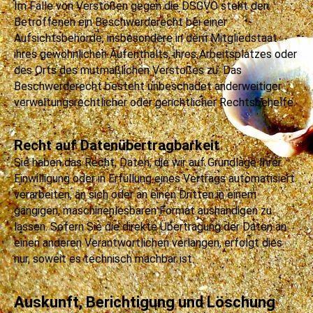
Im Falle von Verstößen gegen die DSGVO steht den
Betroffenen ein Beschwerderecht bei einer
Aufsichtsbehörde, insbesondere in dem Mitgliedstaat
ihres gewöhnlichen Aufenthalts, ihres Arbeitsplatzes oder
des Orts des mutmaßlichen Verstoßes zu. Das
Beschwerderecht besteht unbeschadet anderweitiger
verwaltungsrechtlicher oder gerichtlicher Rechtsbehelfe.
Recht auf Datenübertragbarkeit
Sie haben das Recht, Daten, die wir auf Grundlage Ihrer
Einwilligung oder in Erfüllung eines Vertrags automatisiert
verarbeiten, an sich oder an einen Dritten in einem
gängigen, maschinenlesbaren Format aushändigen zu
lassen. Sofern Sie die direkte Übertragung der Daten an
einen anderen Verantwortlichen verlangen, erfolgt dies
nur, soweit es technisch machbar ist.
Auskunft, Berichtigung und Löschung