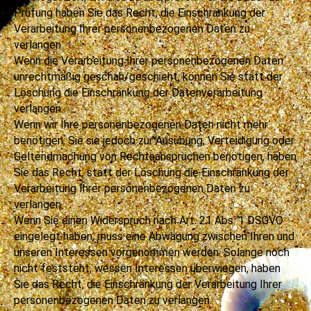
Prüfung haben Sie das Recht, die Einschränkung der
Verarbeitung Ihrer personenbezogenen Daten zu
verlangen.
Wenn die Verarbeitung Ihrer personenbezogenen Daten
unrechtmäßig geschah/geschieht, können Sie statt der
Löschung die Einschränkung der Datenverarbeitung
verlangen.
Wenn wir Ihre personenbezogenen Daten nicht mehr
benötigen, Sie sie jedoch zur Ausübung, Verteidigung oder
Geltendmachung von Rechtsansprüchen benötigen, haben
Sie das Recht, statt der Löschung die Einschränkung der
Verarbeitung Ihrer personenbezogenen Daten zu
verlangen.
Wenn Sie einen Widerspruch nach Art. 21 Abs. 1 DSGVO
eingelegt haben, muss eine Abwägung zwischen Ihren und
unseren Interessen vorgenommen werden. Solange noch
nicht feststeht, wessen Interessen überwiegen, haben
Sie das Recht, die Einschränkung der Verarbeitung Ihrer
personenbezogenen Daten zu verlangen.