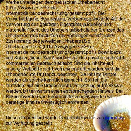
Werke unterliegen dem deutschen Urheberrecht
(http://www.gesetze-im-
internet.de/bundesrecht/urhg/gesamt.pdf) . Die
Vervielfältigung, Bearbeitung, Verbreitung und jede Art der
Verwertung des geistigen Eigentums in ideeller und
materieller Sicht des Urhebers außerhalb der Grenzen des
Urheberrechtes bedürfen der vorherigen schriftlichen
Zustimmung des jeweiligen Urhebers i.S.d.
Urhebergesetzes (http://www.gesetze-im-
internet.de/bundesrecht/urhg/gesamt.pdf ). Downloads
und Kopien dieser Seite sind nur für den privaten und nicht
kommerziellen Gebrauch erlaubt. Sind die Inhalte auf
unserer Webseite nicht von uns erstellt wurden, sind die
Urheberrechte Dritter zu beachten. Die Inhalte Dritter
werden als solche kenntlich gemacht. Sollten Sie
trotzdem auf eine Urheberrechtsverletzung aufmerksam
werden, bitten wir um einen entsprechenden Hinweis. Bei
Bekanntwerden von Rechtsverletzungen werden wir
derartige Inhalte unverzüglich entfernen.
Dieses Impressum wurde freundlicherweise von
jurarat.de
zur Verfügung gestellt.