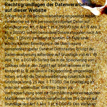
Rechtsgrundlagen der Datenverarbeitung
auf dieser Website
Sofern Sie in die Datenverarbeitung eingewilligt haben,
verarbeiten wir Ihre personenbezogenen Daten auf
Grundlage von Art. 6 Abs. 1 lit. a DSGVO bzw. Art. 9 Abs. 2
lit. a DSGVO, sofern besondere Datenkategorien nach Art.
9 Abs. 1 DSGVO verarbeitet werden. Im Falle einer
ausdrücklichen Einwilligung in die Übertragung
personenbezogener Daten in Drittstaaten erfolgt die
Datenverarbeitung außerdem auf Grundlage von Art. 49
Abs. 1 lit. a DSGVO. Sofern Sie in die Speicherung von
Cookies oder in den Zugriff auf Informationen in Ihr
Endgerät (z. B. via Device-Fingerprinting) eingewilligt
haben, erfolgt die Datenverarbeitung zusätzlich auf
Grundlage von § 25 Abs. 1 TTDSG. Die Einwilligung ist
jederzeit widerrufbar. Sind Ihre Daten zur
Vertragserfüllung oder zur Durchführung vorvertraglicher
Maßnahmen erforderlich, verarbeiten wir Ihre Daten auf
Grundlage des Art. 6 Abs. 1 lit. b DSGVO. Des Weiteren