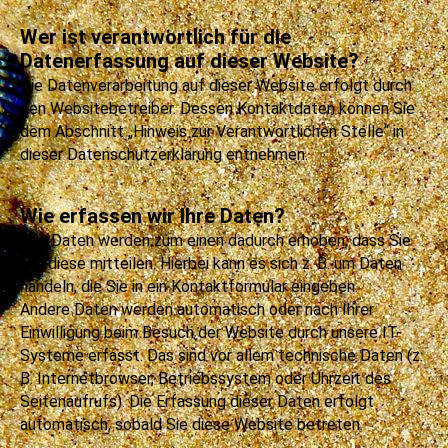
Wer ist verantwortlich für die
Datenerfassung auf dieser Website?
Die Datenverarbeitung auf dieser Website erfolgt durch
den Websitebetreiber. Dessen Kontaktdaten können Sie
dem Abschnitt „Hinweis zur Verantwortlichen Stelle“ in
dieser Datenschutzerklärung entnehmen.
Wie erfassen wir Ihre Daten?
Ihre Daten werden zum einen dadurch erhoben, dass Sie
uns diese mitteilen. Hierbei kann es sich z. B. um Daten
handeln, die Sie in ein Kontaktformular eingeben.
Andere Daten werden automatisch oder nach Ihrer
Einwilligung beim Besuch der Website durch unsere IT-
Systeme erfasst. Das sind vor allem technische Daten (z.
B. Internetbrowser, Betriebssystem oder Uhrzeit des
Seitenaufrufs). Die Erfassung dieser Daten erfolgt
automatisch, sobald Sie diese Website betreten.