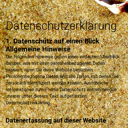
Datenschutzerklärung
1. Datenschutz auf einen Blick
Allgemeine Hinweise
Die folgenden Hinweise geben einen einfachen Überblick
darüber, was mit Ihren personenbezogenen Daten
passiert, wenn Sie diese Website besuchen.
Personenbezogene Daten sind alle Daten, mit denen Sie
persönlich identifiziert werden können. Ausführliche
Informationen zum Thema Datenschutz entnehmen Sie
unserer unter diesem Text aufgeführten
Datenschutzerklärung.
Datenerfassung auf dieser Website