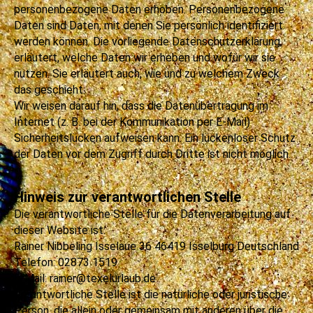
personenbezogene Daten erhoben. Personenbezogene
Daten sind Daten, mit denen Sie persönlich identifiziert
werden können. Die vorliegende Datenschutzerklärung
erläutert, welche Daten wir erheben und wofür wir sie
nutzen. Sie erläutert auch, wie und zu welchem Zweck
das geschieht.
Wir weisen darauf hin, dass die Datenübertragung im
Internet (z. B. bei der Kommunikation per E-Mail)
Sicherheitslücken aufweisen kann. Ein lückenloser Schutz
der Daten vor dem Zugriff durch Dritte ist nicht möglich.
Hinweis zur verantwortlichen Stelle
Die verantwortliche Stelle für die Datenverarbeitung auf
dieser Website ist:
Rainer Nibbeling Isselaue 36 46419 Isselburg Deutschland
Telefon: 02873 1519
E-Mail: rainer@texelurlaub.de
Verantwortliche Stelle ist die natürliche oder juristische
Person, die allein oder gemeinsam mit anderen über die