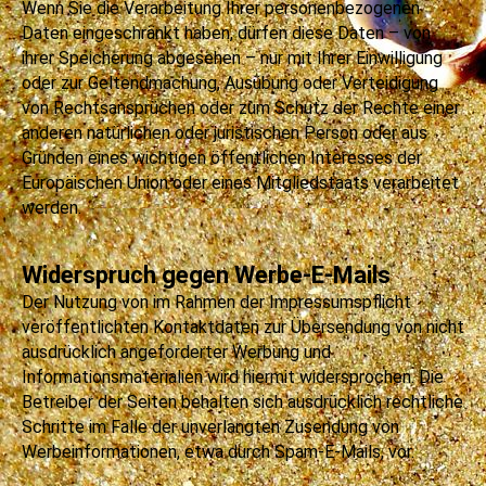
Wenn Sie die Verarbeitung Ihrer personenbezogenen
Daten eingeschränkt haben, dürfen diese Daten – von
ihrer Speicherung abgesehen – nur mit Ihrer Einwilligung
oder zur Geltendmachung, Ausübung oder Verteidigung
von Rechtsansprüchen oder zum Schutz der Rechte einer
anderen natürlichen oder juristischen Person oder aus
Gründen eines wichtigen öffentlichen Interesses der
Europäischen Union oder eines Mitgliedstaats verarbeitet
werden.
Widerspruch gegen Werbe-E-Mails
Der Nutzung von im Rahmen der Impressumspflicht
veröffentlichten Kontaktdaten zur Übersendung von nicht
ausdrücklich angeforderter Werbung und
Informationsmaterialien wird hiermit widersprochen. Die
Betreiber der Seiten behalten sich ausdrücklich rechtliche
Schritte im Falle der unverlangten Zusendung von
Werbeinformationen, etwa durch Spam-E-Mails, vor.