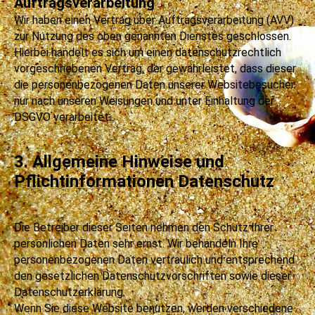
Auftragsverarbeitung
Wir haben einen Vertrag über Auftragsverarbeitung (AVV)
zur Nutzung des oben genannten Dienstes geschlossen.
Hierbei handelt es sich um einen datenschutzrechtlich
vorgeschriebenen Vertrag, der gewährleistet, dass dieser
die personenbezogenen Daten unserer Websitebesucher
nur nach unseren Weisungen und unter Einhaltung der
DSGVO verarbeitet.
3. Allgemeine Hinweise und
Pflichtinformationen Datenschutz
Die Betreiber dieser Seiten nehmen den Schutz Ihrer
persönlichen Daten sehr ernst. Wir behandeln Ihre
personenbezogenen Daten vertraulich und entsprechend
den gesetzlichen Datenschutzvorschriften sowie dieser
Datenschutzerklärung.
Wenn Sie diese Website benutzen, werden verschiedene