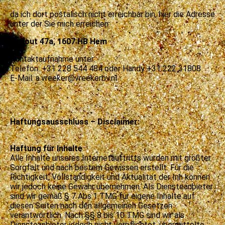
da ich dort postalisch nicht erreichbar bin, hier die Adresse
unter der Sie mich erreichen:
Dehout 47a, 1607 HB Hem
Kontaktaufnahme unter:
Telefon: +31 228 544 484 oder Handy +31 222 31808
E-Mail: a.vreeker@vreekerbv.nl
Haftungsausschluss – Disclaimer:
Haftung für Inhalte
Alle Inhalte unseres Internetauftritts wurden mit größter
Sorgfalt und nach bestem Gewissen erstellt. Für die
Richtigkeit, Vollständigkeit und Aktualität der Inh können
wir jedoch keine Gewähr übernehmen. Als Diensteanbieter
sind wir gemäß § 7 Abs.1 TMG für eigene Inhalte auf
diesen Seiten nach den allgemeinen Gesetzen
verantwortlich. Nach §§ 8 bis 10 TMG sind wir als
Diensteanbieter jedoch nicht verpflichtet, übermittelte