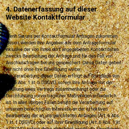
4. Datenerfassung auf dieser
Website Kontaktformular
Wenn Sie uns per Kontaktformular Anfragen zukommen
lassen, werden Ihre Angaben aus dem Anfrageformular
inklusive der von Ihnen dort angegebenen Kontaktdaten
zwecks Bearbeitung der Anfrage und für den Fall von
Anschlussfragen bei uns gespeichert. Diese Daten geben
wir nicht ohne Ihre Einwilligung weiter.
Die Verarbeitung dieser Daten erfolgt auf Grundlage von
Art. 6 Abs. 1 lit. b DSGVO, sofern Ihre Anfrage mit der
Erfüllung eines Vertrags zusammenhängt oder zur
Durchführung vorvertraglicher Maßnahmen erforderlich
ist. In allen übrigen Fällen beruht die Verarbeitung auf
unserem berechtigten Interesse an der effektiven
Bearbeitung der an uns gerichteten Anfragen (Art. 6 Abs.
1 lit. f DSGVO) oder auf Ihrer Einwilligung (Art. 6 Abs. 1 lit.
a DSGVO) sofern diese abgefragt wurde; die Einwilligung