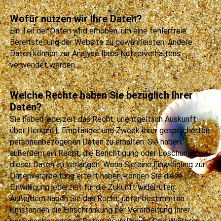
Wofür nutzen wir Ihre Daten?
Ein Teil der Daten wird erhoben, um eine fehlerfreie
Bereitstellung der Website zu gewährleisten. Andere
Daten können zur Analyse Ihres Nutzerverhaltens
verwendet werden.
Welche Rechte haben Sie bezüglich Ihrer
Daten?
Sie haben jederzeit das Recht, unentgeltlich Auskunft
über Herkunft, Empfänger und Zweck Ihrer gespeicherten
personenbezogenen Daten zu erhalten. Sie haben
außerdem ein Recht, die Berichtigung oder Löschung
dieser Daten zu verlangen. Wenn Sie eine Einwilligung zur
Datenverarbeitung erteilt haben, können Sie diese
Einwilligung jederzeit für die Zukunft widerrufen.
Außerdem haben Sie das Recht, unter bestimmten
Umständen die Einschränkung der Verarbeitung Ihrer