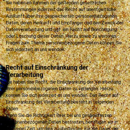
Sie haben im Rahmen der geltenden gesetzlichen
Bestimmungen jederzeit das Recht auf unentgeltliche
Auskunft über Ihre gespeicherten personenbezogenen
Daten, deren Herkunft und Empfänger und den Zweck der
Datenverarbeitung und ggf. ein Recht auf Berichtigung
oder Löschung dieser Daten. Hierzu sowie zu weiteren
Fragen zum Thema personenbezogene Daten können Sie
sich jederzeit an uns wenden.
Recht auf Einschränkung der
Verarbeitung
Sie haben das Recht, die Einschränkung der Verarbeitung
Ihrer personenbezogenen Daten zu verlangen. Hierzu
können Sie sich jederzeit an uns wenden. Das Recht auf
Einschränkung der Verarbeitung besteht in folgenden
Fällen:
Wenn Sie die Richtigkeit Ihrer bei uns gespeicherten
personenbezogenen Daten bestreiten, benötigen wir in
der Regel Zeit, um dies zu überprüfen. Für die Dauer der