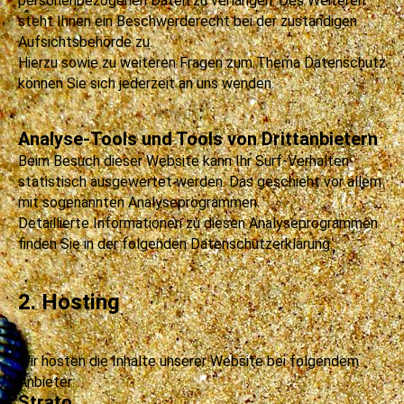
personenbezogenen Daten zu verlangen. Des Weiteren
steht Ihnen ein Beschwerderecht bei der zuständigen
Aufsichtsbehörde zu.
Hierzu sowie zu weiteren Fragen zum Thema Datenschutz
können Sie sich jederzeit an uns wenden.
Analyse-Tools und Tools von Drittanbietern
Beim Besuch dieser Website kann Ihr Surf-Verhalten
statistisch ausgewertet werden. Das geschieht vor allem
mit sogenannten Analyseprogrammen.
Detaillierte Informationen zu diesen Analyseprogrammen
finden Sie in der folgenden Datenschutzerklärung.
2. Hosting
Wir hosten die Inhalte unserer Website bei folgendem
Anbieter:
Strato